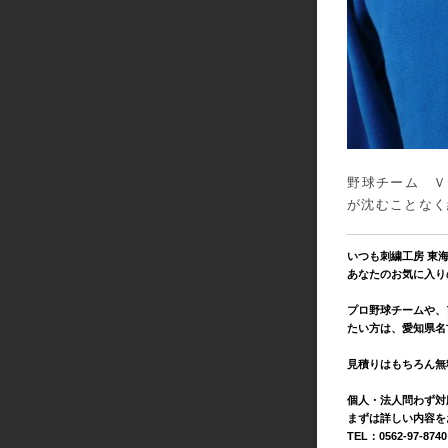
野球チーム Ｖ
が沈むことなく
いつも刺繍工房 東
あなたのお気に入り
プロ野球チームや、
たい方は、愛知県名
見積りはもちろん無
個人・法人問わず対
まずは詳しい内容を
TEL：0562-97-874