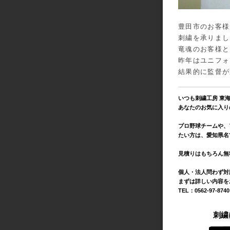
豊田市のお客様
刺繍を承りまし
竜魂のお客様と
昨年はユニフォ
結果的に監督が
いつも刺繍工房 東
あなたのお気に入り
プロ野球チームや、
たい方は、愛知県名
見積りはもちろん無
個人・法人問わず対
まずは詳しい内容を
TEL：0562-97-874
刺繍