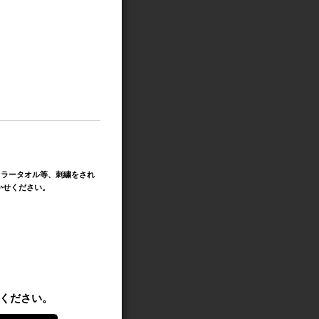
。
フラータオル等、刺繍をされ
かせください。
ください。