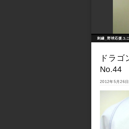
刺繍_野球応援ユ
ドラゴ
No.44
2012年5月26