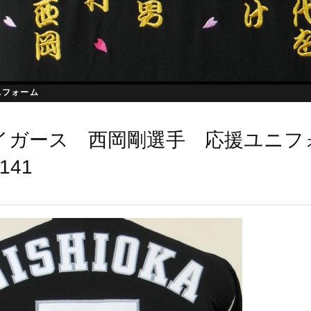
ニフォーム
イガース 西岡剛選手 応援ユニフ
141
日