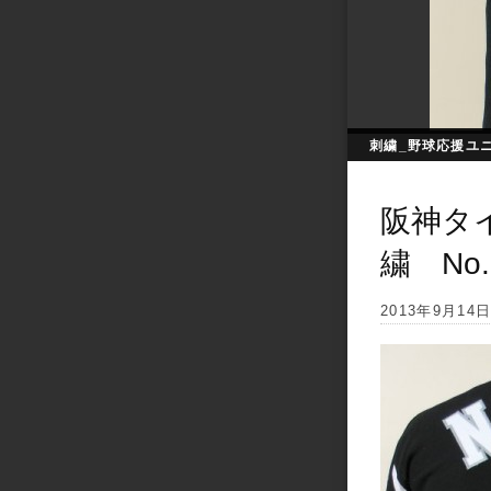
刺繍_野球応援ユ
阪神タ
繍 No.
2013年9月14