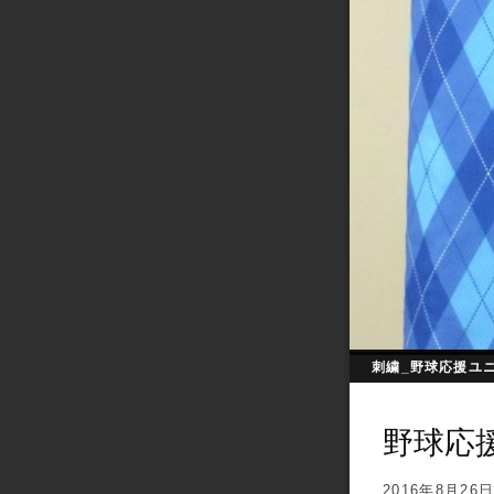
刺繍_野球応援ユ
野球応援
2016年8月26